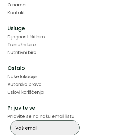
O nama
Kontakt
Usluge
Dijagnostički biro
Trenažni biro
Nutritivni biro
Ostalo
Naše lokacije
Autorsko pravo
Uslovi korišćenja
Prijavite se
Prijavite se na našu email listu